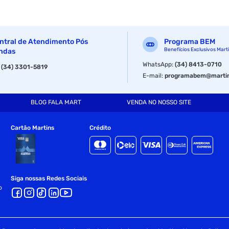
ntral de Atendimento Pós
Programa BEM
Benefícios Exclusivos Mart
ndas
WhatsApp
:
(34) 8413-0710
:
(34) 3301-5819
E-mail
:
programabem@martin
BLOG FALA MART
VENDA NO NOSSO SITE
Cartão Martins
Crédito
Siga nossas Redes Sociais
o