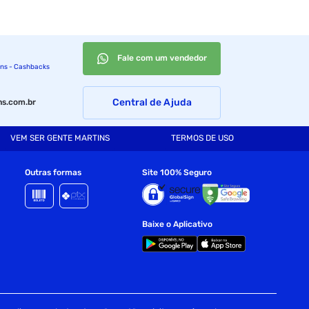
Fale com um vendedor
ins - Cashbacks
Central de Ajuda
s.com.br
VEM SER GENTE MARTINS
TERMOS DE USO
Outras formas
Site 100% Seguro
Baixe o Aplicativo