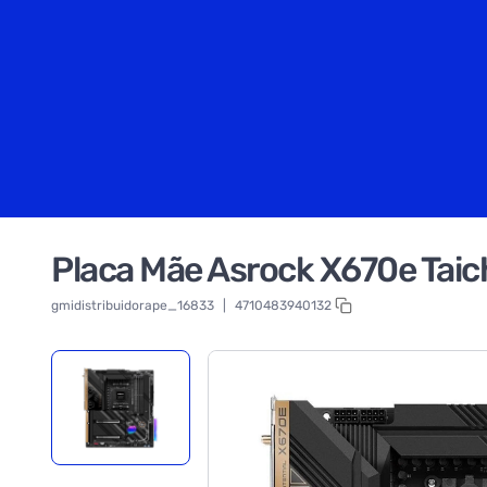
Placa Mãe Asrock X670e Tai
gmidistribuidorape_16833
|
4710483940132