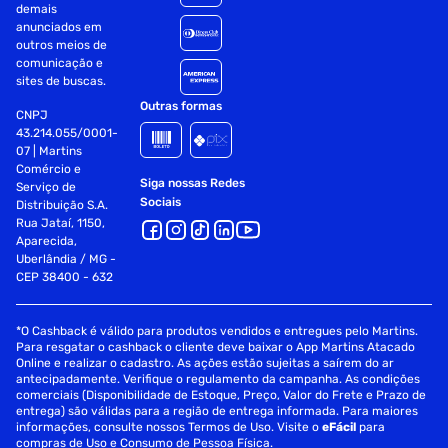
demais
Especificacões:
anunciados em
outros meios de
CPU:
comunicação e
sites de buscas.
Soquete LGA1700: Suporte para os Processadores Intel
Outras formas
CNPJ
Core de 13ª e 12ª Geracão, Pentium Gold e Celeron
43.214.055/0001-
07 | Martins
O cache L3 varia de acordo com a CPU
Comércio e
Siga nossas Redes
Serviço de
(Consulte a "Lista de Suporte da CPU" para obter mais
Sociais
Distribuição S.A.
informacões.)
Rua Jataí, 1150,
Aparecida,
Chipset:
Uberlândia / MG -
CEP 38400 - 632
Chipset Intel Z790 Express
*O Cashback é válido para produtos vendidos e entregues pelo Martins.
Memoria:
Para resgatar o cashback o cliente deve baixar o App Martins Atacado
Online e realizar o cadastro. As ações estão sujeitas a saírem do ar
Suporte para modulos de memoria DDR5 7600 (O.C.)
antecipadamente. Verifique o regulamento da campanha. As condições
/7400(O.C.) /7200(O.C.) /7000(O.C.) /6800(O.C.)
comerciais (Disponibilidade de Estoque, Preço, Valor do Frete e Prazo de
entrega) são válidas para a região de entrega informada. Para maiores
/6600(O.C.) / 6400(O.C.) / 6200(O.C.) / 6000(O.C.) /
informações, consulte nossos Termos de Uso. Visite o
eFácil
para
5800(O.C.) / 5600(O.C.) / 5400(O.C.) / 5200(O.C.) / 4800
compras de Uso e Consumo de Pessoa Física.