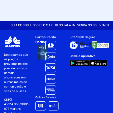
GUIA DE SEGURANÇA
SOBRE O MARTINS
BLOG FALA MART
VENDA NO NOSSO SITE
VEM SER
Cartão
Crédito
Site 100% Seguro
Martins
Destacamos que
Baixe o Aplicativo
os preços
previstos no site
prevalecem aos
demais
anunciados em
outros meios de
comunicação e
sites de buscas.
Outras formas
CNPJ
43.214.055/0001-
07 | Martins