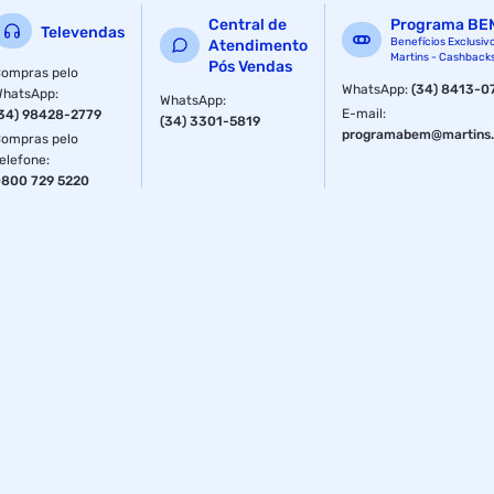
Central de
Programa BE
Televendas
Benefícios Exclusiv
Atendimento
Martins - Cashback
Pós Vendas
ompras pelo
WhatsApp
:
(34) 8413-0
WhatsApp
:
WhatsApp
:
E-mail
:
34) 98428-2779
(34) 3301-5819
programabem@martins.
ompras pelo
elefone
:
800 729 5220