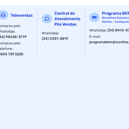
Material constitutivo: Plásticos e metais
Central de
Programa BE
Televendas
Quantidade: 10 peças Diâmetro: 4 milímetros
Benefícios Exclusiv
Atendimento
Martins - Cashback
Pós Vendas
ompras pelo
WhatsApp
:
(34) 8413-0
WhatsApp
:
WhatsApp
:
E-mail
:
34) 98428-2779
(34) 3301-5819
programabem@martins.
ompras pelo
elefone
:
800 729 5220