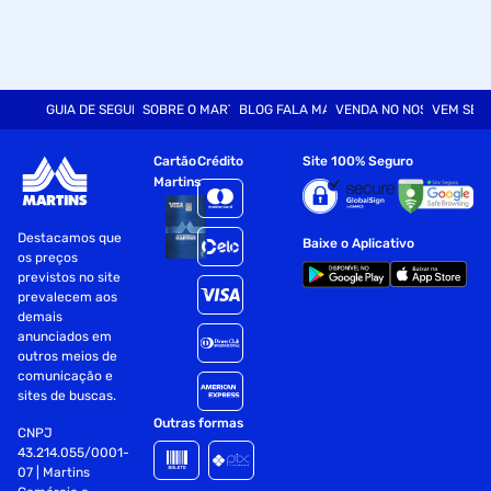
GUIA DE SEGURANÇA
SOBRE O MARTINS
BLOG FALA MART
VENDA NO NOSSO SITE
VEM SER
Cartão
Crédito
Site 100% Seguro
Martins
Destacamos que
Baixe o Aplicativo
os preços
previstos no site
prevalecem aos
demais
anunciados em
outros meios de
comunicação e
sites de buscas.
Outras formas
CNPJ
43.214.055/0001-
07 | Martins