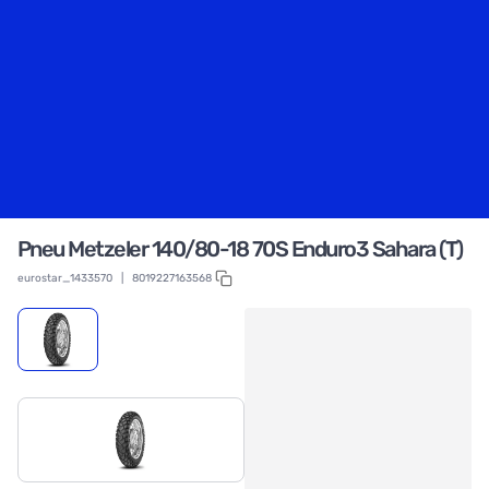
Pneu Metzeler 140/80-18 70S Enduro3 Sahara (T)
eurostar_1433570
|
8019227163568