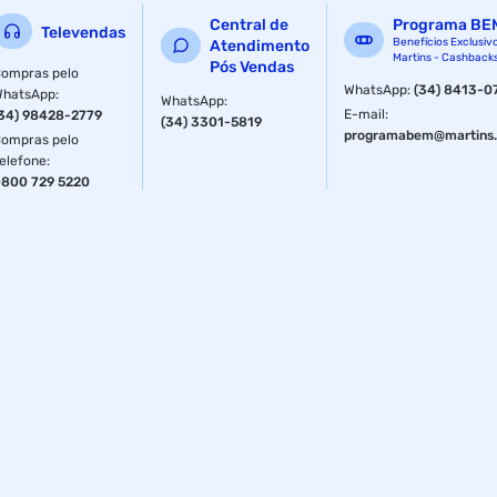
Central de
Programa BE
Televendas
Benefícios Exclusiv
Atendimento
Martins - Cashback
Pós Vendas
ompras pelo
WhatsApp
:
(34) 8413-0
WhatsApp
:
WhatsApp
:
E-mail
:
34) 98428-2779
(34) 3301-5819
programabem@martins.
ompras pelo
elefone
:
800 729 5220