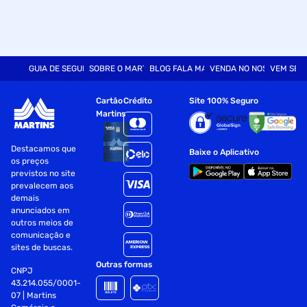
GUIA DE SEGURANÇA
SOBRE O MARTINS
BLOG FALA MART
VENDA NO NOSSO SITE
VEM SER
Cartão
Crédito
Site 100% Seguro
Martins
Destacamos que
Baixe o Aplicativo
os preços
previstos no site
prevalecem aos
demais
anunciados em
outros meios de
comunicação e
sites de buscas.
Outras formas
CNPJ
43.214.055/0001-
07 | Martins