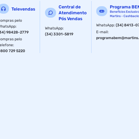
Central de
Programa BE
Televendas
Benefícios Exclusiv
Atendimento
Martins - Cashback
Pós Vendas
ompras pelo
WhatsApp
:
(34) 8413-0
WhatsApp
:
WhatsApp
:
E-mail
:
34) 98428-2779
(34) 3301-5819
programabem@martins.
ompras pelo
elefone
:
800 729 5220