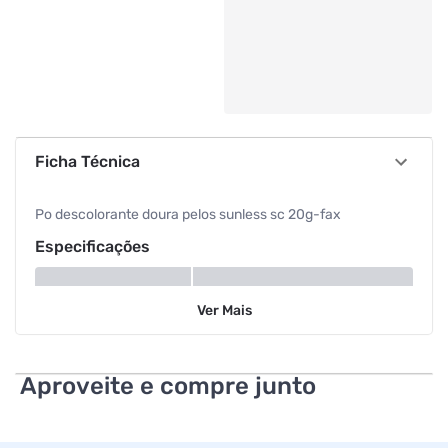
Ficha Técnica
Po descolorante doura pelos sunless sc 20g-fax
Especificações
Peso
20 g
Ver
Mais
Modelo
Doura Pelos
Aproveite e compre junto