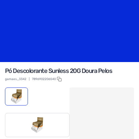
Pó Descolorante Sunless 20G Doura Pelos
gamaes_3342
|
7896902206540