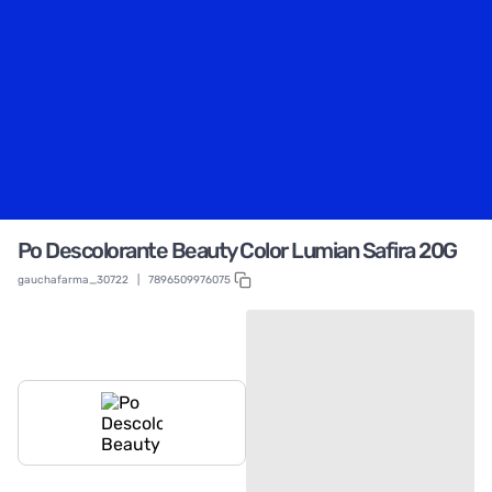
Po Descolorante Beauty Color Lumian Safira 20G
gauchafarma_30722
|
7896509976075