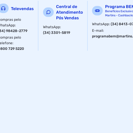
Central de
Programa BE
Televendas
Benefícios Exclusiv
Atendimento
Martins - Cashback
Pós Vendas
ompras pelo
WhatsApp
:
(34) 8413-0
WhatsApp
:
WhatsApp
:
E-mail
:
34) 98428-2779
(34) 3301-5819
programabem@martins.
ompras pelo
elefone
:
800 729 5220