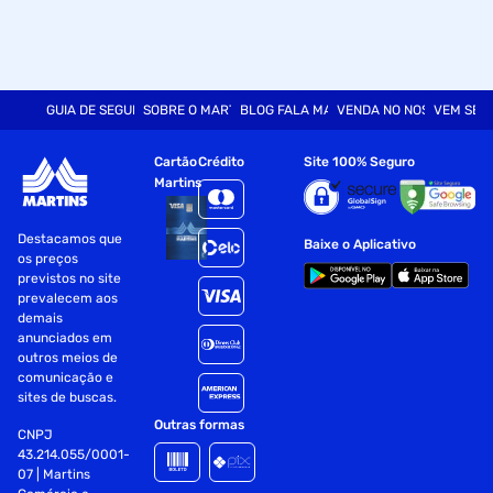
GUIA DE SEGURANÇA
SOBRE O MARTINS
BLOG FALA MART
VENDA NO NOSSO SITE
VEM SER
Cartão
Crédito
Site 100% Seguro
Martins
Destacamos que
Baixe o Aplicativo
os preços
previstos no site
prevalecem aos
demais
anunciados em
outros meios de
comunicação e
sites de buscas.
Outras formas
CNPJ
43.214.055/0001-
07 | Martins