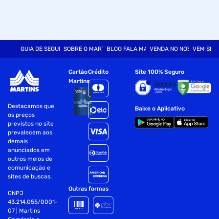
GUIA DE SEGURANÇA
SOBRE O MARTINS
BLOG FALA MART
VENDA NO NOSSO SITE
VEM SER
Cartão
Crédito
Site 100% Seguro
Martins
Destacamos que
Baixe o Aplicativo
os preços
previstos no site
prevalecem aos
demais
anunciados em
outros meios de
comunicação e
sites de buscas.
Outras formas
CNPJ
43.214.055/0001-
07 | Martins