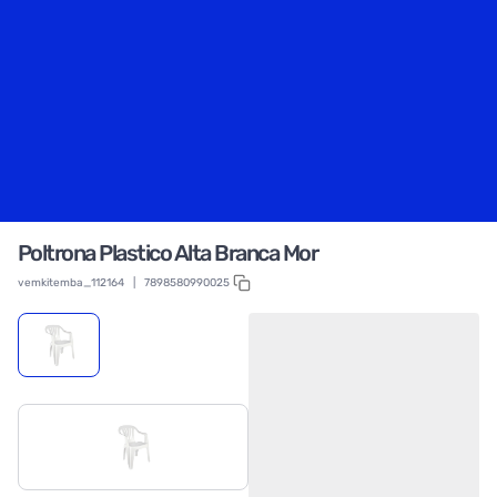
Poltrona Plastico Alta Branca Mor
vemkitemba_112164
|
7898580990025