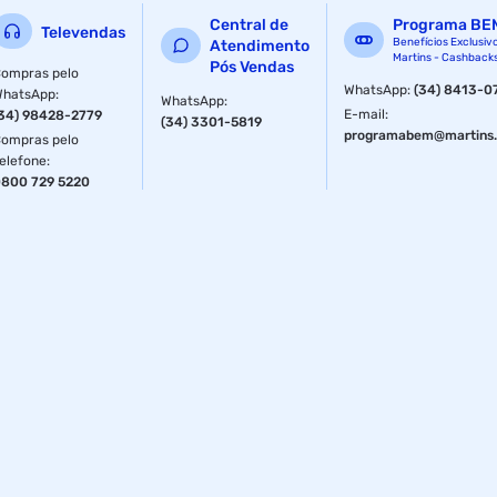
Central de
Programa BE
Televendas
Benefícios Exclusiv
Atendimento
Martins - Cashback
Pós Vendas
ompras pelo
WhatsApp
:
(34) 8413-0
WhatsApp
:
WhatsApp
:
E-mail
:
34) 98428-2779
(34) 3301-5819
programabem@martins.
ompras pelo
elefone
:
800 729 5220