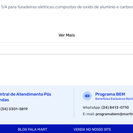
 para furadeiras eletricas.compostas de oxido de aluminio e carbonet
Ver
Mais
ntral de Atendimento Pós
Programa BEM
Benefícios Exclusivos Mart
ndas
WhatsApp
:
(34) 8413-0710
:
(34) 3301-5819
E-mail
:
programabem@martin
BLOG FALA MART
VENDA NO NOSSO SITE