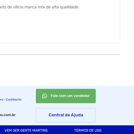
o de silicio.marca mtx de alta qualidade.
Fale com um vendedor
ins - Cashbacks
Central de Ajuda
s.com.br
VEM SER GENTE MARTINS
TERMOS DE USO