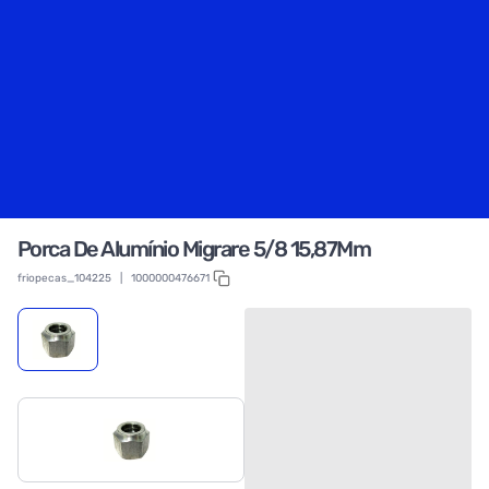
Porca De Alumínio Migrare 5/8 15,87Mm
friopecas_104225
|
1000000476671