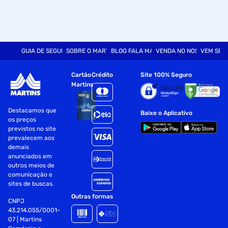
GUIA DE SEGURANÇA
SOBRE O MARTINS
BLOG FALA MART
VENDA NO NOSSO SITE
VEM SER
Cartão
Crédito
Site 100% Seguro
Martins
Destacamos que
Baixe o Aplicativo
os preços
previstos no site
prevalecem aos
demais
anunciados em
outros meios de
comunicação e
sites de buscas.
Outras formas
CNPJ
43.214.055/0001-
07 | Martins