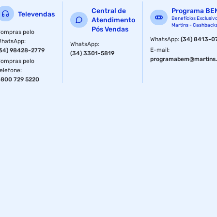
Central de
Programa BE
Televendas
Benefícios Exclusiv
Atendimento
Martins - Cashback
Pós Vendas
ompras pelo
WhatsApp
:
(34) 8413-0
WhatsApp
:
WhatsApp
:
E-mail
:
34) 98428-2779
(34) 3301-5819
programabem@martins.
ompras pelo
elefone
:
800 729 5220