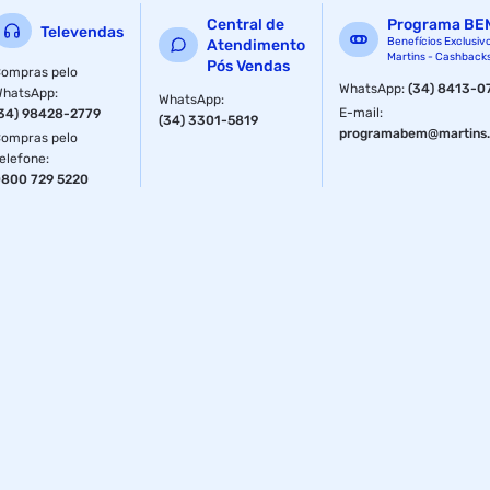
Central de
Programa BE
Televendas
Benefícios Exclusiv
Atendimento
Martins - Cashback
Pós Vendas
ompras pelo
WhatsApp
:
(34) 8413-0
WhatsApp
:
WhatsApp
:
E-mail
:
34) 98428-2779
(34) 3301-5819
programabem@martins.
ompras pelo
elefone
:
800 729 5220