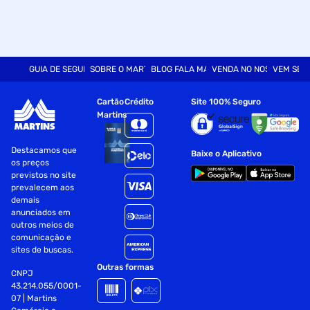
GUIA DE SEGURANÇA
SOBRE O MARTINS
BLOG FALA MART
VENDA NO NOSSO SITE
VEM SER
Cartão
Crédito
Site 100% Seguro
Martins
Destacamos que
Baixe o Aplicativo
os preços
previstos no site
prevalecem aos
demais
anunciados em
outros meios de
comunicação e
sites de buscas.
Outras formas
CNPJ
43.214.055/0001-
07 | Martins