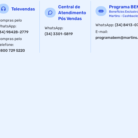
Central de
Programa BE
Televendas
Benefícios Exclusiv
Atendimento
Martins - Cashback
Pós Vendas
ompras pelo
WhatsApp
:
(34) 8413-0
WhatsApp
:
WhatsApp
:
E-mail
:
34) 98428-2779
(34) 3301-5819
programabem@martins.
ompras pelo
elefone
:
800 729 5220