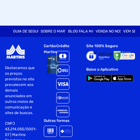
GUIA DE SEGURANÇA
SOBRE O MARTINS
BLOG FALA MART
VENDA NO NOSSO SITE
VEM SER
Cartão
Crédito
Site 100% Seguro
Martins
Destacamos que
Baixe o Aplicativo
os preços
previstos no site
prevalecem aos
demais
anunciados em
outros meios de
comunicação e
sites de buscas.
Outras formas
CNPJ
43.214.055/0001-
07 | Martins