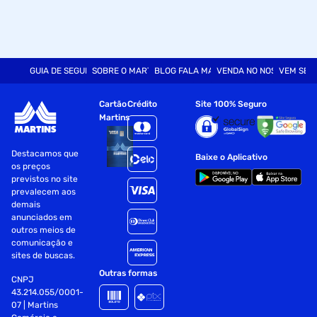
GUIA DE SEGURANÇA
SOBRE O MARTINS
BLOG FALA MART
VENDA NO NOSSO SITE
VEM SER
Cartão
Crédito
Site 100% Seguro
Martins
Destacamos que
Baixe o Aplicativo
os preços
previstos no site
prevalecem aos
demais
anunciados em
outros meios de
comunicação e
sites de buscas.
Outras formas
CNPJ
43.214.055/0001-
07 | Martins