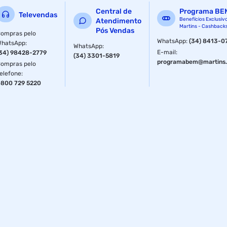
Central de
Programa BE
Televendas
Benefícios Exclusiv
Atendimento
Martins - Cashback
Pós Vendas
ompras pelo
WhatsApp
:
(34) 8413-0
WhatsApp
:
WhatsApp
:
E-mail
:
34) 98428-2779
(34) 3301-5819
programabem@martins.
ompras pelo
elefone
:
800 729 5220