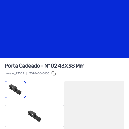
Porta Cadeado - Nº 02 43X38 Mm
dovale_73502
|
7898488651561