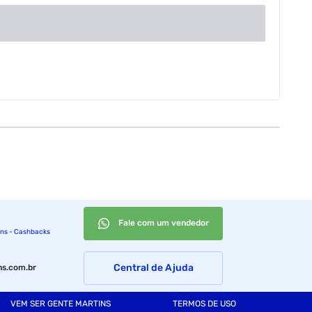
Fale com um vendedor
ins - Cashbacks
Central de Ajuda
s.com.br
VEM SER GENTE MARTINS
TERMOS DE USO