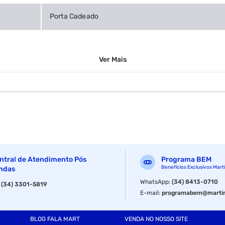
Porta Cadeado
Ver
Mais
ntral de Atendimento Pós
Programa BEM
Benefícios Exclusivos Mart
ndas
WhatsApp
:
(34) 8413-0710
:
(34) 3301-5819
E-mail
:
programabem@martin
BLOG FALA MART
VENDA NO NOSSO SITE