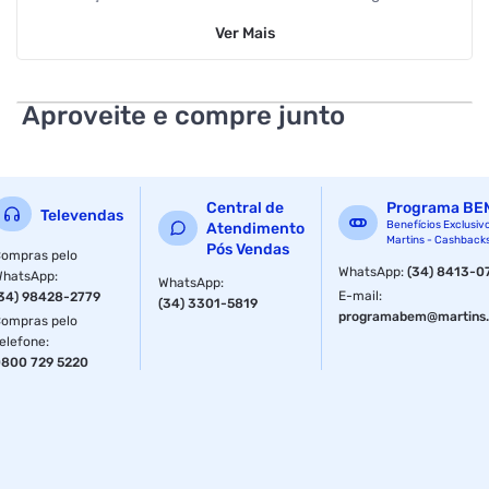
Requadro 4,6 Cm Garantia de 5 anos contra defeitos de
Ver
Mais
fabricação
Aproveite e compre junto
Central de
Programa BE
Televendas
Benefícios Exclusiv
Atendimento
Martins - Cashback
Pós Vendas
ompras pelo
WhatsApp
:
(34) 8413-0
WhatsApp
:
WhatsApp
:
E-mail
:
34) 98428-2779
(34) 3301-5819
programabem@martins.
ompras pelo
elefone
:
800 729 5220