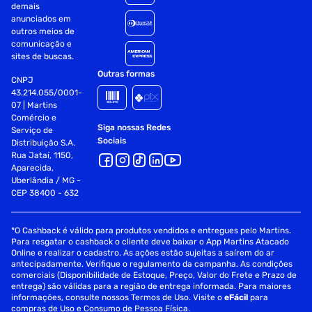
demais
anunciados em
outros meios de
comunicação e
sites de buscas.
Outras formas
CNPJ
43.214.055/0001-
07 | Martins
Comércio e
Siga nossas Redes
Serviço de
Sociais
Distribuição S.A.
Rua Jataí, 1150,
Aparecida,
Uberlândia / MG -
CEP 38400 - 632
*O Cashback é válido para produtos vendidos e entregues pelo Martins.
Para resgatar o cashback o cliente deve baixar o App Martins Atacado
Online e realizar o cadastro. As ações estão sujeitas a saírem do ar
antecipadamente. Verifique o regulamento da campanha. As condições
comerciais (Disponibilidade de Estoque, Preço, Valor do Frete e Prazo de
entrega) são válidas para a região de entrega informada. Para maiores
informações, consulte nossos Termos de Uso. Visite o
eFácil
para
compras de Uso e Consumo de Pessoa Física.