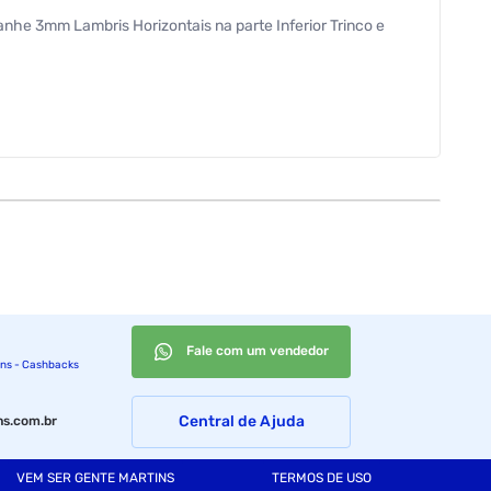
anhe 3mm Lambris Horizontais na parte Inferior Trinco e
Fale com um vendedor
ins - Cashbacks
Central de Ajuda
s.com.br
VEM SER GENTE MARTINS
TERMOS DE USO