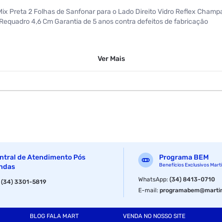
a Mix Preta 2 Folhas de Sanfonar para o Lado Direito Vidro Reflex Champ
Requadro 4,6 Cm Garantia de 5 anos contra defeitos de fabricação
Ver
Mais
ntral de Atendimento Pós
Programa BEM
Benefícios Exclusivos Mart
ndas
WhatsApp
:
(34) 8413-0710
:
(34) 3301-5819
E-mail
:
programabem@martin
BLOG FALA MART
VENDA NO NOSSO SITE