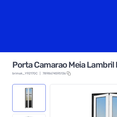
Porta Camarao Meia Lambril M
brimak_Y92170C
|
7898674595136