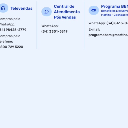
Central de
Programa BE
Televendas
Benefícios Exclusiv
Atendimento
Martins - Cashback
Pós Vendas
ompras pelo
WhatsApp
:
(34) 8413-0
WhatsApp
:
WhatsApp
:
E-mail
:
34) 98428-2779
(34) 3301-5819
programabem@martins.
ompras pelo
elefone
:
800 729 5220