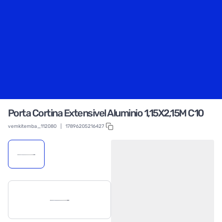
Porta Cortina Extensivel Aluminio 1,15X2,15M C10
vemkitemba_112080
|
17896205216427