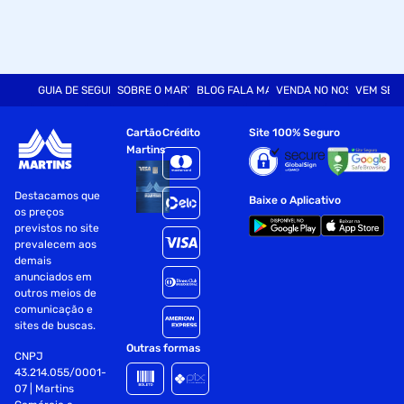
GUIA DE SEGURANÇA
SOBRE O MARTINS
BLOG FALA MART
VENDA NO NOSSO SITE
VEM SER
Cartão
Crédito
Site 100% Seguro
Martins
Destacamos que
Baixe o Aplicativo
os preços
previstos no site
prevalecem aos
demais
anunciados em
outros meios de
comunicação e
sites de buscas.
Outras formas
CNPJ
43.214.055/0001-
07 | Martins