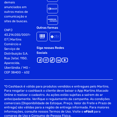
demais
anunciados em
outros meios de
comunicação e
sites de buscas.
Outras formas
CNPJ
43.214.055/0001-
07 | Martins
Comércio e
Siga nossas Redes
Serviço de
Sociais
Distribuição S.A.
Rua Jataí, 1150,
Aparecida,
Uberlândia / MG -
CEP 38400 - 632
*O Cashback é válido para produtos vendidos e entregues pelo Martins.
Para resgatar o cashback o cliente deve baixar o App Martins Atacado
Online e realizar o cadastro. As ações estão sujeitas a saírem do ar
antecipadamente. Verifique o regulamento da campanha. As condições
comerciais (Disponibilidade de Estoque, Preço, Valor do Frete e Prazo de
entrega) são válidas para a região de entrega informada. Para maiores
informações, consulte nossos Termos de Uso. Visite o
eFácil
para
compras de Uso e Consumo de Pessoa Física.