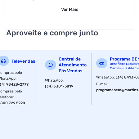
defeitos de fabricação
Ver
Mais
Aproveite e compre junto
Central de
Programa BE
Televendas
Benefícios Exclusiv
Atendimento
Martins - Cashback
Pós Vendas
ompras pelo
WhatsApp
:
(34) 8413-0
WhatsApp
:
WhatsApp
:
E-mail
:
34) 98428-2779
(34) 3301-5819
programabem@martins.
ompras pelo
elefone
:
800 729 5220