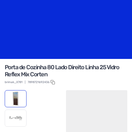
Porta de Cozinha 80 Lado Direito Linha 25 Vidro
Reflex Mix Corten
brimak_X781
|
7898721692436