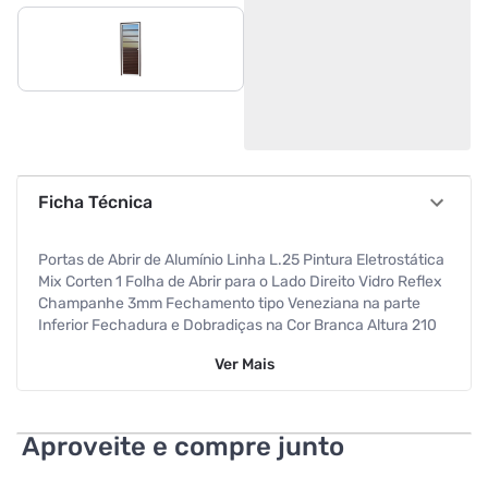
Ficha Técnica
Portas de Abrir de Alumínio Linha L.25 Pintura Eletrostática
Mix Corten 1 Folha de Abrir para o Lado Direito Vidro Reflex
Champanhe 3mm Fechamento tipo Veneziana na parte
Inferior Fechadura e Dobradiças na Cor Branca Altura 210
Cm Largura 80 Cm Requadro 4,6 Cm Garantia de 5 anos
Ver
Mais
contra defeitos de fabricação
Aproveite e compre junto