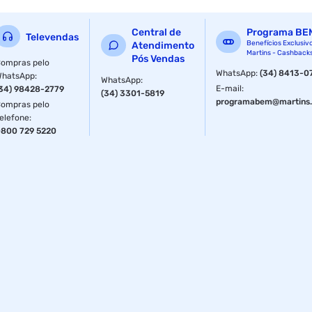
Central de
Programa BE
Televendas
Benefícios Exclusiv
Atendimento
Martins - Cashback
Pós Vendas
ompras pelo
WhatsApp
:
(34) 8413-0
WhatsApp
:
WhatsApp
:
E-mail
:
34) 98428-2779
(34) 3301-5819
programabem@martins.
ompras pelo
elefone
:
800 729 5220