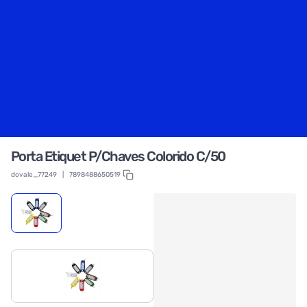
Porta Etiquet P/Chaves Colorido C/50
dovale_77249
|
7898488650519