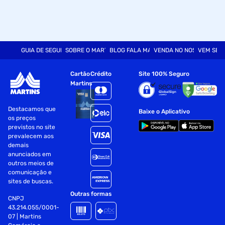
GUIA DE SEGURANÇA
SOBRE O MARTINS
BLOG FALA MART
VENDA NO NOSSO SITE
VEM SER
Cartão
Crédito
Site 100% Seguro
Martins
Destacamos que
Baixe o Aplicativo
os preços
previstos no site
prevalecem aos
demais
anunciados em
outros meios de
comunicação e
sites de buscas.
Outras formas
CNPJ
43.214.055/0001-
07 | Martins