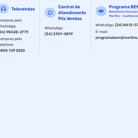
Central de
Programa BE
Televendas
Benefícios Exclusiv
Atendimento
Martins - Cashback
Pós Vendas
ompras pelo
WhatsApp
:
(34) 8413-0
WhatsApp
:
WhatsApp
:
E-mail
:
34) 98428-2779
(34) 3301-5819
programabem@martins.
ompras pelo
elefone
:
800 729 5220