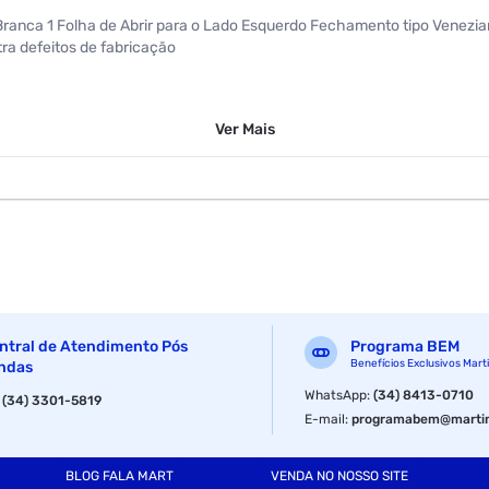
ca Branca 1 Folha de Abrir para o Lado Esquerdo Fechamento tipo Venez
ra defeitos de fabricação
Ver
Mais
ntral de Atendimento Pós
Programa BEM
Benefícios Exclusivos Mart
ndas
WhatsApp
:
(34) 8413-0710
:
(34) 3301-5819
E-mail
:
programabem@martin
BLOG FALA MART
VENDA NO NOSSO SITE