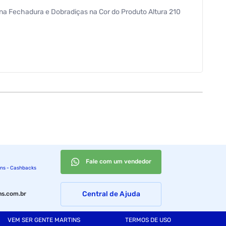
iana Fechadura e Dobradiças na Cor do Produto Altura 210
Fale com um vendedor
ins - Cashbacks
Central de Ajuda
s.com.br
VEM SER GENTE MARTINS
TERMOS DE USO