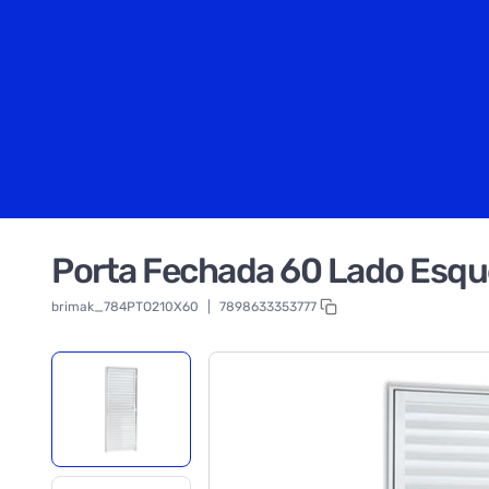
Porta Fechada 60 Lado Esque
brimak_784PTO210X60
|
7898633353777