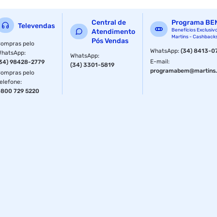
Central de
Programa BE
Televendas
Benefícios Exclusiv
Atendimento
Martins - Cashback
Pós Vendas
ompras pelo
WhatsApp
:
(34) 8413-0
WhatsApp
:
WhatsApp
:
E-mail
:
34) 98428-2779
(34) 3301-5819
programabem@martins.
ompras pelo
elefone
:
800 729 5220