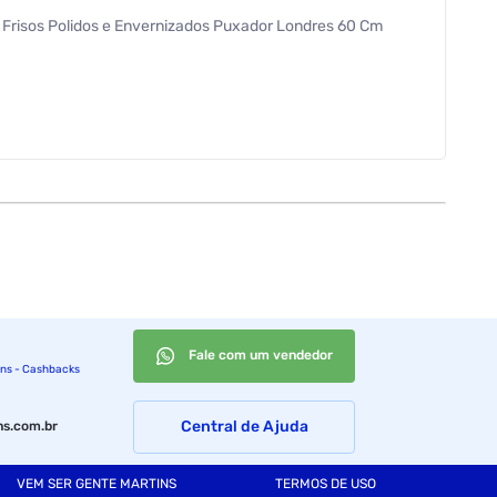
 3 Frisos Polidos e Envernizados Puxador Londres 60 Cm
Fale com um vendedor
ins - Cashbacks
Central de Ajuda
s.com.br
VEM SER GENTE MARTINS
TERMOS DE USO