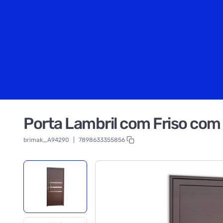
Porta Lambril com Friso co
brimak_A94290
|
7898633355856