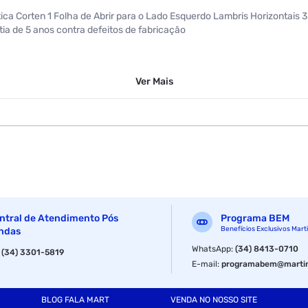
ática Corten 1 Folha de Abrir para o Lado Esquerdo Lambris Horizontais
ia de 5 anos contra defeitos de fabricação
Ver
Mais
ntral de Atendimento Pós
Programa BEM
Benefícios Exclusivos Mart
ndas
WhatsApp
:
(34) 8413-0710
:
(34) 3301-5819
E-mail
:
programabem@martin
BLOG FALA MART
VENDA NO NOSSO SITE