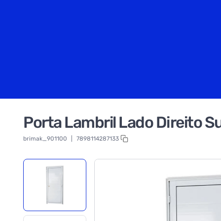
Porta Lambril Lado Direito S
brimak_901100
|
7898114287133