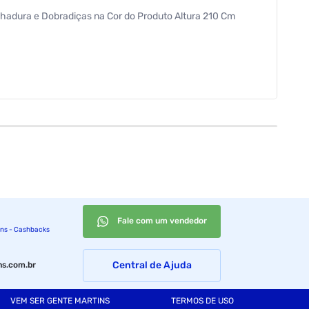
Fechadura e Dobradiças na Cor do Produto Altura 210 Cm
Fale com um vendedor
ins - Cashbacks
Central de Ajuda
s.com.br
VEM SER GENTE MARTINS
TERMOS DE USO