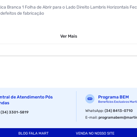
ática Branca 1 Folha de Abrir para o Lado Direito Lambris Horizontais 
defeitos de fabricação
Ver
Mais
ntral de Atendimento Pós
Programa BEM
Benefícios Exclusivos Mart
ndas
WhatsApp
:
(34) 8413-0710
:
(34) 3301-5819
E-mail
:
programabem@martin
BLOG FALA MART
VENDA NO NOSSO SITE