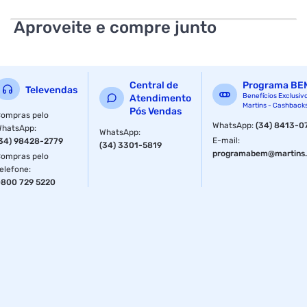
Aproveite e compre junto
Central de
Programa BE
Televendas
Benefícios Exclusiv
Atendimento
Martins - Cashback
Pós Vendas
ompras pelo
WhatsApp
:
(34) 8413-0
WhatsApp
:
WhatsApp
:
E-mail
:
34) 98428-2779
(34) 3301-5819
programabem@martins.
ompras pelo
elefone
:
800 729 5220