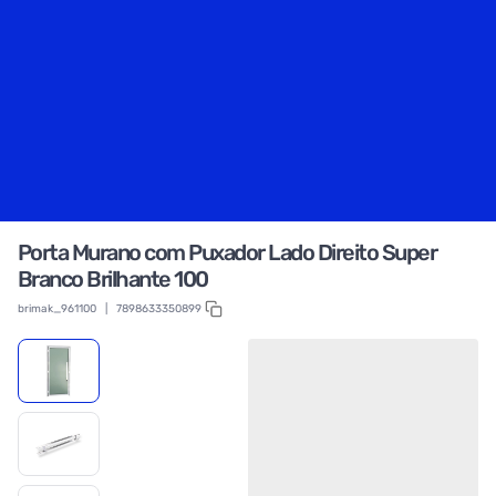
Porta Murano com Puxador Lado Direito Super
Branco Brilhante 100
brimak_961100
|
7898633350899