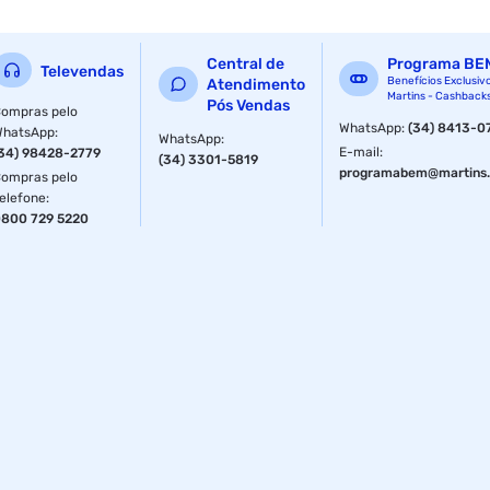
Central de
Programa BE
Televendas
Benefícios Exclusiv
Atendimento
Martins - Cashback
Pós Vendas
ompras pelo
WhatsApp
:
(34) 8413-0
WhatsApp
:
WhatsApp
:
E-mail
:
34) 98428-2779
(34) 3301-5819
programabem@martins.
ompras pelo
elefone
:
800 729 5220