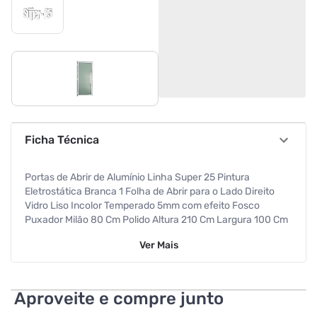
Ficha Técnica
Portas de Abrir de Alumínio Linha Super 25 Pintura
Eletrostática Branca 1 Folha de Abrir para o Lado Direito
Vidro Liso Incolor Temperado 5mm com efeito Fosco
Puxador Milão 80 Cm Polido Altura 210 Cm Largura 100 Cm
Requadro 4,6 Cm Garantia de 5 anos contra defeitos de
Ver
Mais
fabricação
Especificações
Aproveite e compre junto
Cor
Branco