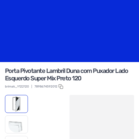
Porta Pivotante Lambril Duna com Puxador Lado
Esquerdo Super Mix Preto 120
brimak_Y122120
|
7898674592012