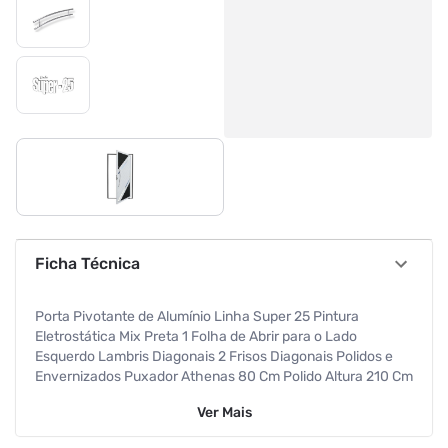
Ficha Técnica
Porta Pivotante de Alumínio Linha Super 25 Pintura
Eletrostática Mix Preta 1 Folha de Abrir para o Lado
Esquerdo Lambris Diagonais 2 Frisos Diagonais Polidos e
Envernizados Puxador Athenas 80 Cm Polido Altura 210 Cm
Largura 120 Cm Requadro 4,6 Cm Garantia de 5 anos
Ver
Mais
contra defeitos de fabricação