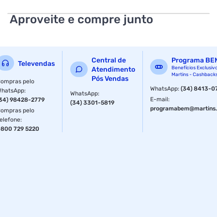
Aproveite e compre junto
Central de
Programa BE
Televendas
Benefícios Exclusiv
Atendimento
Martins - Cashback
Pós Vendas
ompras pelo
WhatsApp
:
(34) 8413-0
WhatsApp
:
WhatsApp
:
E-mail
:
34) 98428-2779
(34) 3301-5819
programabem@martins.
ompras pelo
elefone
:
800 729 5220