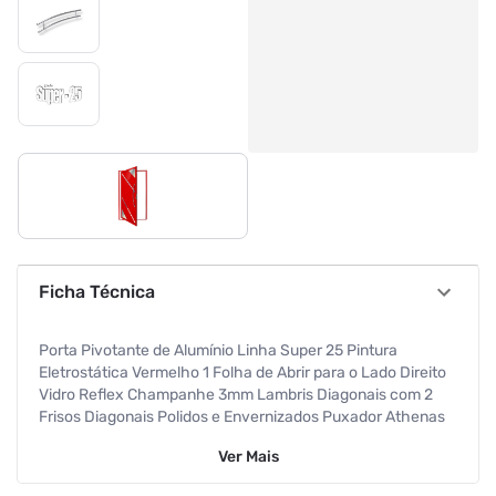
Ficha Técnica
Porta Pivotante de Alumínio Linha Super 25 Pintura
Eletrostática Vermelho 1 Folha de Abrir para o Lado Direito
Vidro Reflex Champanhe 3mm Lambris Diagonais com 2
Frisos Diagonais Polidos e Envernizados Puxador Athenas
80 Cm Polido Altura 210 Cm Largura 120 Cm Requadro 4,6
Ver
Mais
Cm Garantia de 5 anos contra defeitos de fabricação