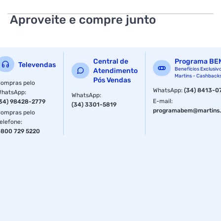
Aproveite e compre junto
Central de
Programa BE
Televendas
Benefícios Exclusiv
Atendimento
Martins - Cashback
Pós Vendas
ompras pelo
WhatsApp
:
(34) 8413-0
WhatsApp
:
WhatsApp
:
E-mail
:
34) 98428-2779
(34) 3301-5819
programabem@martins.
ompras pelo
elefone
:
800 729 5220