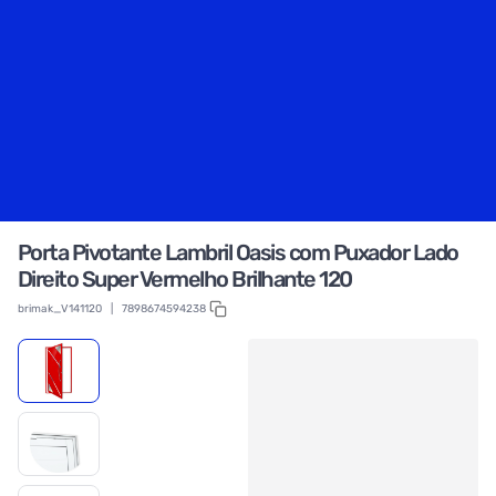
Porta Pivotante Lambril Oasis com Puxador Lado
Direito Super Vermelho Brilhante 120
brimak_V141120
|
7898674594238