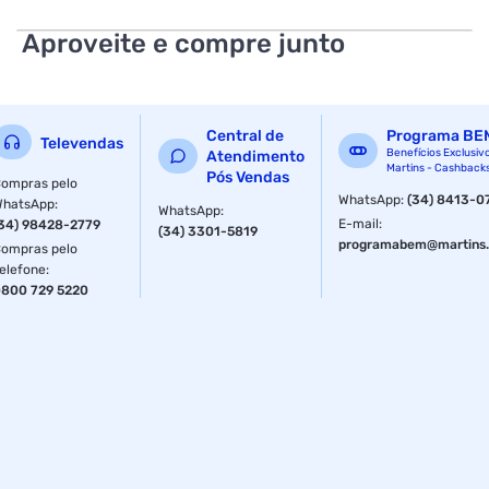
Aproveite e compre junto
Central de
Programa BE
Televendas
Benefícios Exclusiv
Atendimento
Martins - Cashback
Pós Vendas
ompras pelo
WhatsApp
:
(34) 8413-0
WhatsApp
:
WhatsApp
:
E-mail
:
34) 98428-2779
(34) 3301-5819
programabem@martins.
ompras pelo
elefone
:
800 729 5220