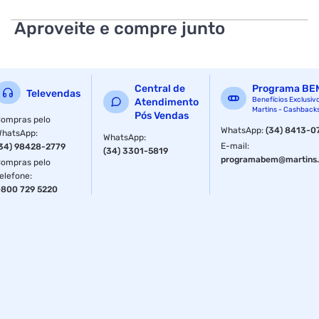
Aproveite e compre junto
Central de
Programa BE
Televendas
Benefícios Exclusiv
Atendimento
Martins - Cashback
Pós Vendas
ompras pelo
WhatsApp
:
(34) 8413-0
WhatsApp
:
WhatsApp
:
E-mail
:
34) 98428-2779
(34) 3301-5819
programabem@martins.
ompras pelo
elefone
:
800 729 5220