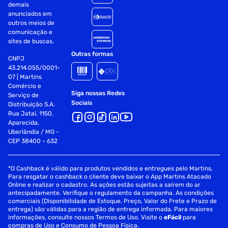
demais
anunciados em
outros meios de
comunicação e
sites de buscas.
Outras formas
CNPJ
43.214.055/0001-
07 | Martins
Comércio e
Siga nossas Redes
Serviço de
Sociais
Distribuição S.A.
Rua Jataí, 1150,
Aparecida,
Uberlândia / MG -
CEP 38400 - 632
*O Cashback é válido para produtos vendidos e entregues pelo Martins.
Para resgatar o cashback o cliente deve baixar o App Martins Atacado
Online e realizar o cadastro. As ações estão sujeitas a saírem do ar
antecipadamente. Verifique o regulamento da campanha. As condições
comerciais (Disponibilidade de Estoque, Preço, Valor do Frete e Prazo de
entrega) são válidas para a região de entrega informada. Para maiores
informações, consulte nossos Termos de Uso. Visite o
eFácil
para
compras de Uso e Consumo de Pessoa Física.