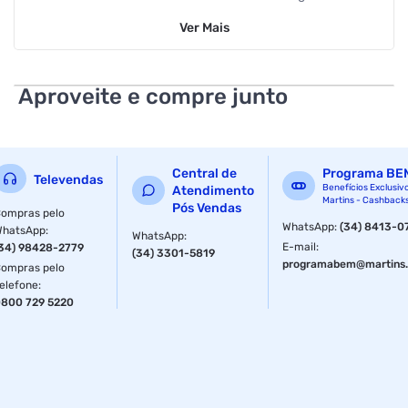
Requadro 4,6 Cm Garantia de 5 anos contra defeitos de
Ver
Mais
fabricação
Aproveite e compre junto
Central de
Programa BE
Televendas
Benefícios Exclusiv
Atendimento
Martins - Cashback
Pós Vendas
ompras pelo
WhatsApp
:
(34) 8413-0
WhatsApp
:
WhatsApp
:
E-mail
:
34) 98428-2779
(34) 3301-5819
programabem@martins.
ompras pelo
elefone
:
800 729 5220