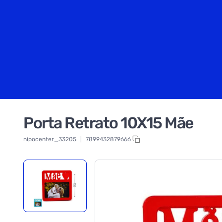
Porta Retrato 10X15 Mãe
nipocenter_33205
|
7899432879666