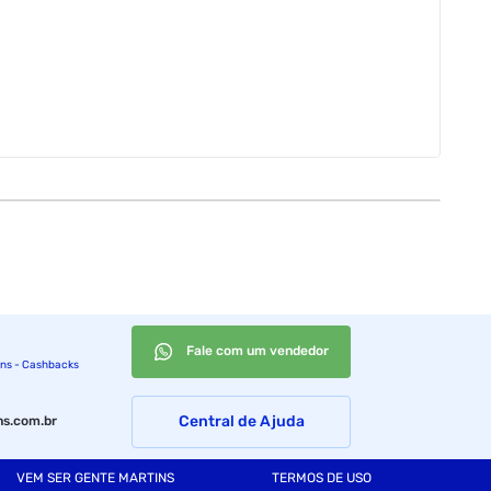
Fale com um vendedor
ins - Cashbacks
Central de Ajuda
s.com.br
VEM SER GENTE MARTINS
TERMOS DE USO