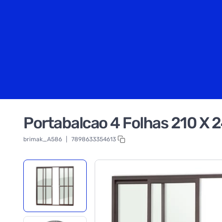
Portabalcao 4 Folhas 210 X 
brimak_A586
|
7898633354613