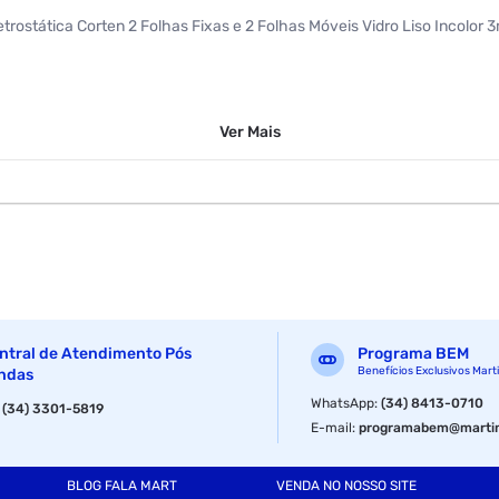
letrostática Corten 2 Folhas Fixas e 2 Folhas Móveis Vidro Liso Incol
Ver
Mais
ntral de Atendimento Pós
Programa BEM
Benefícios Exclusivos Mart
ndas
WhatsApp
:
(34) 8413-0710
:
(34) 3301-5819
E-mail
:
programabem@martin
BLOG FALA MART
VENDA NO NOSSO SITE