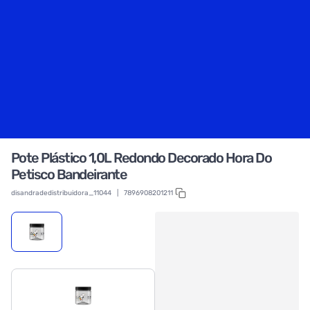
Pote Plástico 1,0L Redondo Decorado Hora Do
Petisco Bandeirante
disandradedistribuidora_11044
|
7896908201211