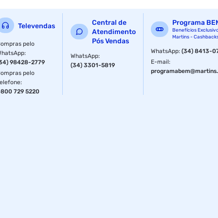
Central de
Programa BE
Televendas
Benefícios Exclusiv
Atendimento
Martins - Cashback
Pós Vendas
ompras pelo
WhatsApp
:
(34) 8413-0
WhatsApp
:
WhatsApp
:
E-mail
:
34) 98428-2779
(34) 3301-5819
programabem@martins.
ompras pelo
elefone
:
800 729 5220