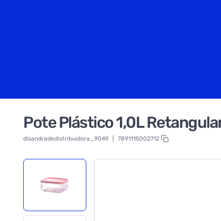
Pote Plástico 1,0L Retangular
disandradedistribuidora_9049
|
7891115002712