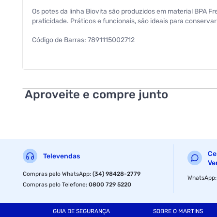
Os potes da linha Biovita são produzidos em material BPA 
praticidade. Práticos e funcionais, são ideais para conserva
Código de Barras: 7891115002712
Dimensões: 16,0 x 13,0 x 7,5cm
Peso Líquido: 88 g
Aproveite e compre junto
Peso Bruto: 93 g
Ce
Televendas
Ve
Compras pelo WhatsApp
:
(34) 98428-2779
WhatsApp
Compras pelo Telefone
:
0800 729 5220
GUIA DE SEGURANÇA
SOBRE O MARTINS