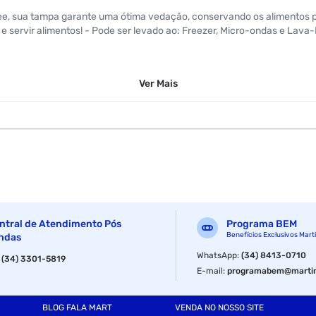
Free, sua tampa garante uma ótima vedação, conservando os alimentos 
r e servir alimentos! - Pode ser levado ao: Freezer, Micro-ondas e Lava
Ver
Mais
ntral de Atendimento Pós
Programa BEM
Benefícios Exclusivos Mart
ndas
WhatsApp
:
(34) 8413-0710
:
(34) 3301-5819
E-mail
:
programabem@martin
BLOG FALA MART
VENDA NO NOSSO SITE