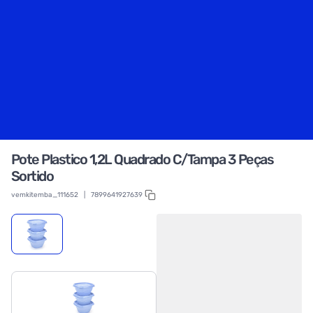
Pote Plastico 1,2L Quadrado C/Tampa 3 Peças
Sortido
vemkitemba_111652
|
7899641927639