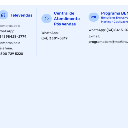
Central de
Programa BE
Televendas
Benefícios Exclusiv
Atendimento
Martins - Cashback
Pós Vendas
ompras pelo
WhatsApp
:
(34) 8413-0
WhatsApp
:
WhatsApp
:
E-mail
:
34) 98428-2779
(34) 3301-5819
programabem@martins.
ompras pelo
elefone
:
800 729 5220