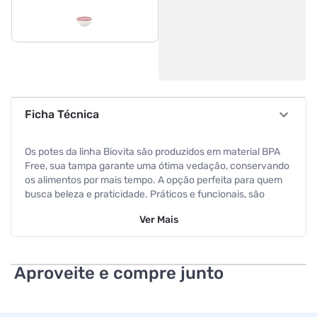
Ficha Técnica
Os potes da linha Biovita são produzidos em material BPA
Free, sua tampa garante uma ótima vedação, conservando
os alimentos por mais tempo. A opção perfeita para quem
busca beleza e praticidade. Práticos e funcionais, são
ideais para conservar e servir alimentos! Pode ser levado
Ver
Mais
ao: Freezer, Micro-ondas e Lava-Louças Referência de
Fábrica: 1805/19
Código de Barras: 7891115078854
Aproveite e compre junto
Dimensões: 11,0 x 10,0 x 5,0cm