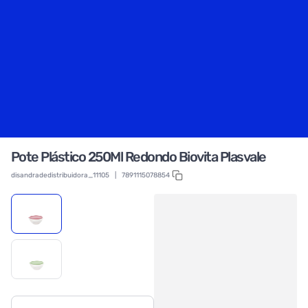
Pote Plástico 250Ml Redondo Biovita Plasvale
disandradedistribuidora_11105
|
7891115078854