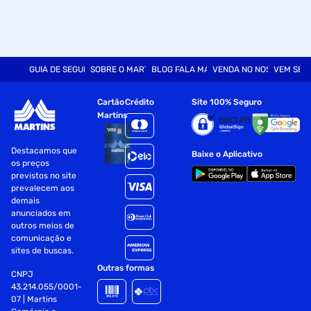
GUIA DE SEGURANÇA
SOBRE O MARTINS
BLOG FALA MART
VENDA NO NOSSO SITE
VEM SER
Cartão
Crédito
Site 100% Seguro
Martins
Destacamos que
Baixe o Aplicativo
os preços
previstos no site
prevalecem aos
demais
anunciados em
outros meios de
comunicação e
sites de buscas.
Outras formas
CNPJ
43.214.055/0001-
07 | Martins