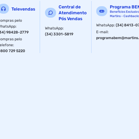
Peso Líquido: 18 g
Central de
Programa BE
Televendas
Benefícios Exclusiv
Atendimento
Peso Bruto: 22 g
Martins - Cashback
Pós Vendas
ompras pelo
WhatsApp
:
(34) 8413-0
WhatsApp
:
WhatsApp
:
E-mail
:
34) 98428-2779
(34) 3301-5819
programabem@martins.
ompras pelo
elefone
:
800 729 5220