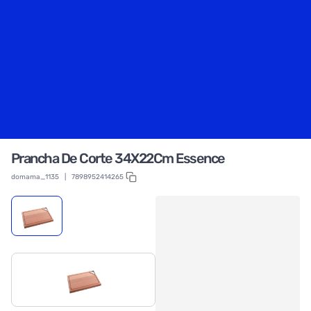
Prancha De Corte 34X22Cm Essence
domama_1135
|
7898952414265