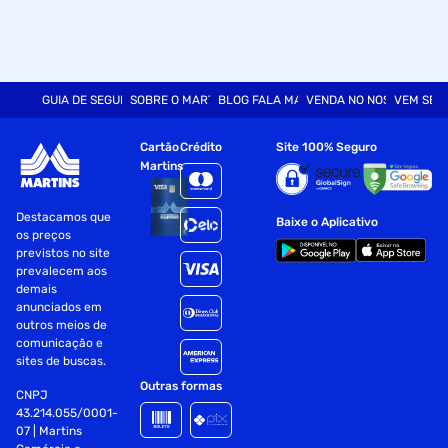
GUIA DE SEGURANÇA
SOBRE O MARTINS
BLOG FALA MART
VENDA NO NOSSO SITE
VEM SER
Cartão
Crédito
Site 100% Seguro
Martins
Destacamos que
Baixe o Aplicativo
os preços
previstos no site
prevalecem aos
demais
anunciados em
outros meios de
comunicação e
sites de buscas.
Outras formas
CNPJ
43.214.055/0001-
07 | Martins