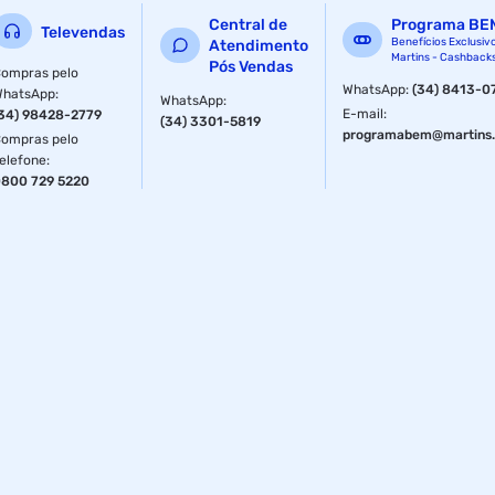
Central de
Programa BE
Televendas
Benefícios Exclusiv
Atendimento
Martins - Cashback
Pós Vendas
ompras pelo
WhatsApp
:
(34) 8413-0
WhatsApp
:
WhatsApp
:
E-mail
:
34) 98428-2779
(34) 3301-5819
programabem@martins.
ompras pelo
elefone
:
800 729 5220