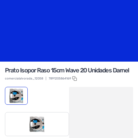
Prato Isopor Raso 15cm Wave 20 Unidades Darnel
comercialalvorada_12058
|
7891205864169