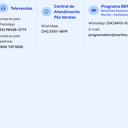
Central de
Programa BE
Televendas
Benefícios Exclusiv
Atendimento
Martins - Cashback
Pós Vendas
ompras pelo
WhatsApp
:
(34) 8413-0
WhatsApp
:
WhatsApp
:
E-mail
:
34) 98428-2779
(34) 3301-5819
programabem@martins.
ompras pelo
elefone
:
800 729 5220