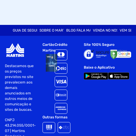
GUIA DE SEGURANÇA
SOBRE O MARTINS
BLOG FALA MART
VENDA NO NOSSO SITE
VEM SER
Cartão
Crédito
Site 100% Seguro
Martins
Destacamos que
Baixe o Aplicativo
os preços
previstos no site
prevalecem aos
demais
anunciados em
outros meios de
comunicação e
sites de buscas.
Outras formas
CNPJ
43.214.055/0001-
07 | Martins