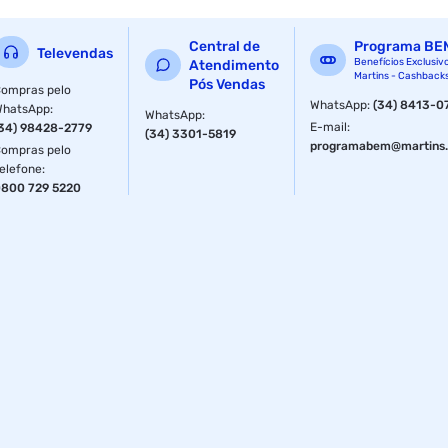
Central de
Programa BE
Televendas
Benefícios Exclusiv
Atendimento
Martins - Cashback
Pós Vendas
ompras pelo
WhatsApp
:
(34) 8413-0
WhatsApp
:
WhatsApp
:
E-mail
:
34) 98428-2779
(34) 3301-5819
programabem@martins.
ompras pelo
elefone
:
800 729 5220