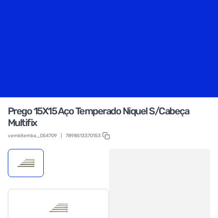
Prego 15X15 Aço Temperado Niquel S/Cabeça
Multifix
vemkitemba_054709
|
7898513370153