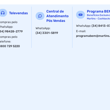
Central de
Programa BE
Televendas
Benefícios Exclusiv
Atendimento
Martins - Cashback
Pós Vendas
ompras pelo
WhatsApp
:
(34) 8413-0
WhatsApp
:
WhatsApp
:
E-mail
:
34) 98428-2779
(34) 3301-5819
programabem@martins.
ompras pelo
elefone
:
800 729 5220