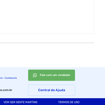
Fale com um vendedor
ins - Cashbacks
Central de Ajuda
s.com.br
VEM SER GENTE MARTINS
TERMOS DE USO