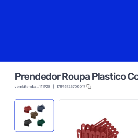
Prendedor Roupa Plastico 
vemkitemba_111928
|
17896725700017