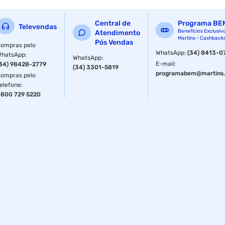
Sabor
Chocolate
Central de
Programa BE
Televendas
Benefícios Exclusiv
Atendimento
Martins - Cashback
Pós Vendas
ompras pelo
WhatsApp
:
(34) 8413-0
WhatsApp
:
WhatsApp
:
E-mail
:
34) 98428-2779
(34) 3301-5819
programabem@martins.
ompras pelo
elefone
:
800 729 5220