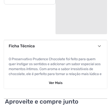
Ficha Técnica
O Preservativo Prudence Chocolate foi feito para quem
quer instigar os sentidos e adicionar um sabor especial aos
momentos íntimos. Com aroma e sabor irresistíveis de
chocolate, ele é perfeito para tornar a relação mais lúdica e
prazerosa, sem abrir mão da proteção máxima que a marca
Ver
Mais
oferece, .. Além do diferencial do sabor, ele possui cor
marrom e é lubrificado, garantindo conforto e naturalidade
durante o uso. É a escolha certa para quem busca quebrar
a monotonia com criatividade e muita sedução.
Aproveite e compre junto
Especificações