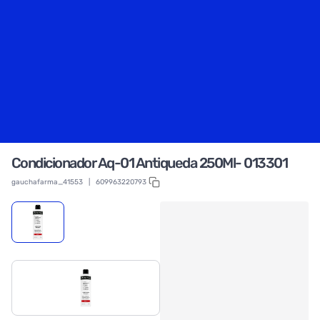
Condicionador Aq-01 Antiqueda 250Ml- 013301
gauchafarma_41553
|
609963220793