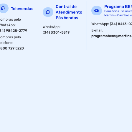
Central de
Programa BE
Televendas
Benefícios Exclusiv
Atendimento
Martins - Cashback
Pós Vendas
ompras pelo
WhatsApp
:
(34) 8413-0
WhatsApp
:
WhatsApp
:
E-mail
:
34) 98428-2779
(34) 3301-5819
programabem@martins.
ompras pelo
elefone
:
800 729 5220