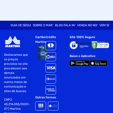
GUIA DE SEGURANÇA
SOBRE O MARTINS
BLOG FALA MART
VENDA NO NOSSO SITE
VEM SER
Cartão
Crédito
Site 100% Seguro
Martins
Destacamos que
Baixe o Aplicativo
os preços
previstos no site
prevalecem aos
demais
anunciados em
outros meios de
comunicação e
sites de buscas.
Outras formas
CNPJ
43.214.055/0001-
07 | Martins