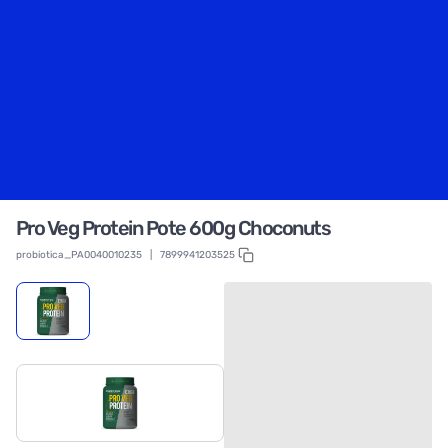
Pro Veg Protein Pote 600g Choconuts
probiotica_PA0040010235
|
7899941203525