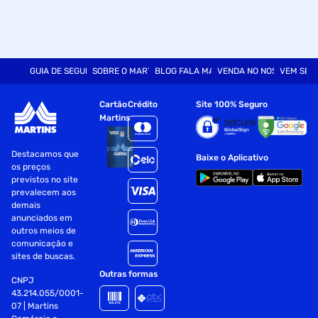
Não contém.
ALÉRGICOS:
GUIA DE SEGURANÇA
SOBRE O MARTINS
BLOG FALA MART
VENDA NO NOSSO SITE
VEM SER
CONTÉM DERIVADOS DE SOJA.
MODO DE PREPARO:
Cartão
Crédito
Site 100% Seguro
Martins
Misture 30g (2 dosadores rasos*)
Destacamos que
do produto em 250mL (1 copo) de
Baixe o Aplicativo
os preços
previstos no site
água mineral de uma coqueteleira.
prevalecem aos
demais
*A quantidade da porção no dosador pode
anunciados em
outros meios de
variar em função da densidade e outras
comunicação e
sites de buscas.
características do produto. SUGESTÃO DE USO:
Outras formas
CNPJ
43.214.055/0001-
Consumir 1 (uma) porção ao dia
07 | Martins