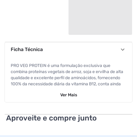
Ficha Técnica
PRO VEG PROTEIN é uma formulação exclusiva que
combina proteínas vegetais de arroz, soja e ervilha de alta
qualidade e excelente perfil de aminoácidos, fornecendo
100% da necessidade diária da vitamina B12, conta ainda
com edulcorantes naturais além de possuir fácil dissolução.
Ver
Mais
PRO VEG PROTEIN é o produto ideal para vegetarianos e
veganos, com o objetivo de complementar as
necessidades de proteína de forma saudável e natural.
BENEFÍCIOS ¿ Edulcorantes naturais ¿ Gluten Free ¿ 22g de
Aproveite e compre junto
proteína por porção: As proteínas auxiliam na formação dos
músculos e ossos ¿ Rico em vitamina B12: A vitamina B12
auxilia na formação de células vermelhas do