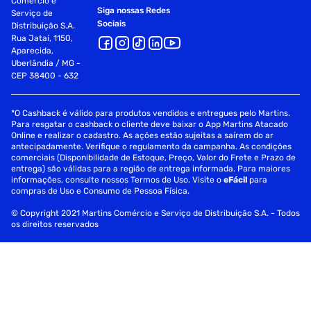
Comércio e
de PRO VEG PROTEIN ou conforme orientação profissional.
Siga nossas Redes
Serviço de
Experimente também preparar com
Sociais
Distribuição S.A.
Rua Jataí, 1150,
leites vegetais ou sua bebida
Aparecida,
Uberlândia / MG -
preferida.
CEP 38400 - 632
ADVERTÊNCIAS:
*O Cashback é válido para produtos vendidos e entregues pelo Martins.
Para resgatar o cashback o cliente deve baixar o App Martins Atacado
``ESTE PRODUTO NÃO É UM MEDICAMENTO´´.
Online e realizar o cadastro. As ações estão sujeitas a saírem do ar
antecipadamente. Verifique o regulamento da campanha. As condições
``NÃO EXCEDER A RECOMENDAÇÃO DIÁRIA DE CONSUMO
comerciais (Disponibilidade de Estoque, Preço, Valor do Frete e Prazo de
INDICADA NA EMBALAGEM´´.
entrega) são válidas para a região de entrega informada. Para maiores
informações, consulte nossos Termos de Uso. Visite o
eFácil
para
compras de Uso e Consumo de Pessoa Física.
``MANTENHA FORA DO ALCANCE
© Copyright 2021 Martins Comércio e Serviço de Distribuição S.A. - Todos
DE CRIANÇAS´´.
os direitos reservados
Indicado para pessoas de 9 a 18
anos e maiores de 19 anos.