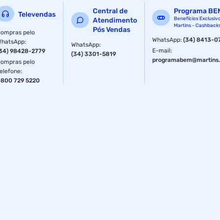
sangue.INGREDIENTES:
Central de
Programa BE
Televendas
Benefícios Exclusiv
Atendimento
Proteína isolada de soja, proteína
Martins - Cashback
Pós Vendas
ompras pelo
WhatsApp
:
(34) 8413-0
de alfarroba, proteína de ervilha
WhatsApp
:
WhatsApp
:
E-mail
:
34) 98428-2779
(34) 3301-5819
isolada, proteína de arroz, cacau
programabem@martins.
ompras pelo
elefone
:
alcalino em pó, cianocobalamina
800 729 5220
(vitamina B12), aromatizantes,
edulcorantes glicosídeos de
esteviol (stevia) e taumatina e
espessantes goma xantana e
goma guar. NÃO CONTÉM
GLÚTEN.
LACTOSE: