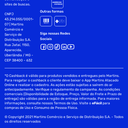
Ajuste de foco e zoom
sites de buscas.
Outras formas
CNPJ
Alimentação: Bivolt ¿ 100V / 240V
43.214.055/0001-
07 | Martins
Projeção frontal: Traseiro e teto
Comércio e
Siga nossas Redes
Serviço de
Peso: 1,1 Kg
Sociais
Distribuição S.A.
Rua Jataí, 1150,
Dimensões: 195x172x84mm
Aparecida,
Uberlândia / MG -
Acompanha: cabo de força, cabo HDMI e cabo AV
CEP 38400 - 632
Alto-falante integrado de 6W
*O Cashback é válido para produtos vendidos e entregues pelo Martins.
Para resgatar o cashback o cliente deve baixar o App Martins Atacado
Conexões: 1 VGA, 1 USB, 2 HDMI, 1 AV, 1 TF e 1 Áudio (3.5
Online e realizar o cadastro. As ações estão sujeitas a saírem do ar
mm)
antecipadamente. Verifique o regulamento da campanha. As condições
comerciais (Disponibilidade de Estoque, Preço, Valor do Frete e Prazo de
entrega) são válidas para a região de entrega informada. Para maiores
Cartão de memória
informações, consulte nossos Termos de Uso. Visite o
eFácil
para
compras de Uso e Consumo de Pessoa Física.
Garantia: 1 ano
© Copyright 2021 Martins Comércio e Serviço de Distribuição S.A. - Todos
Especificações
os direitos reservados