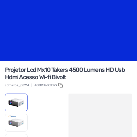
Projetor Lcd Mx10 Takers 4500 Lumens HD Usb
Hdmi Acesso Wi-fi Bivolt
cdmaxce_88214
|
4088136001029