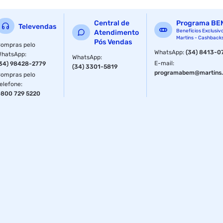
Central de
Programa BE
Televendas
Benefícios Exclusiv
Atendimento
Martins - Cashback
Pós Vendas
ompras pelo
WhatsApp
:
(34) 8413-0
WhatsApp
:
WhatsApp
:
E-mail
:
34) 98428-2779
(34) 3301-5819
programabem@martins.
ompras pelo
elefone
:
800 729 5220