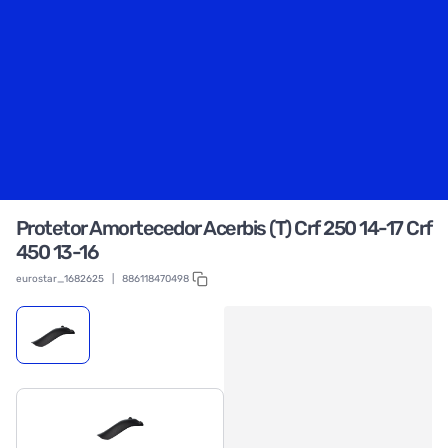
Protetor Amortecedor Acerbis (T) Crf 250 14-17 Crf
450 13-16
eurostar_1682625
|
886118470498