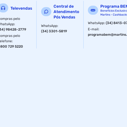
Central de
Programa BE
Televendas
Benefícios Exclusiv
Atendimento
Martins - Cashback
Pós Vendas
ompras pelo
WhatsApp
:
(34) 8413-0
WhatsApp
:
WhatsApp
:
E-mail
:
34) 98428-2779
(34) 3301-5819
programabem@martins.
ompras pelo
elefone
:
800 729 5220