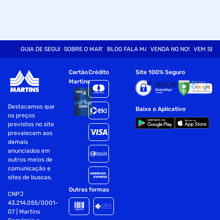
GUIA DE SEGURANÇA
SOBRE O MARTINS
BLOG FALA MART
VENDA NO NOSSO SITE
VEM SER
Cartão
Crédito
Site 100% Seguro
Martins
Destacamos que
Baixe o Aplicativo
os preços
previstos no site
prevalecem aos
demais
anunciados em
outros meios de
comunicação e
sites de buscas.
Outras formas
CNPJ
43.214.055/0001-
07 | Martins