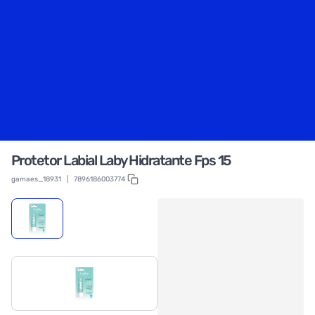
Protetor Labial Laby Hidratante Fps 15
gamaes_18931
|
7896186003774