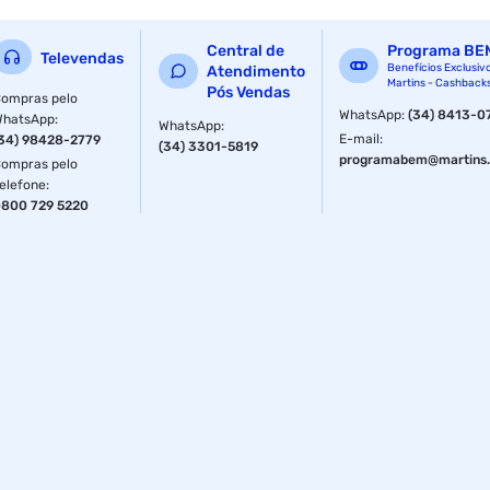
Central de
Programa BE
Televendas
Benefícios Exclusiv
Atendimento
Martins - Cashback
Pós Vendas
ompras pelo
WhatsApp
:
(34) 8413-0
WhatsApp
:
WhatsApp
:
E-mail
:
34) 98428-2779
(34) 3301-5819
programabem@martins.
ompras pelo
elefone
:
800 729 5220