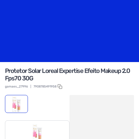
Protetor Solar Loreal Expertise Efeito Makeup 2.0
Fps70 30G
gamaes_27996
|
7908785491958