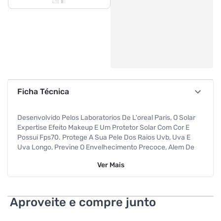
Ficha Técnica
Desenvolvido Pelos Laboratorios De L'oreal Paris, O Solar
Expertise Efeito Makeup E Um Protetor Solar Com Cor E
Possui Fps70. Protege A Sua Pele Dos Raios Uvb, Uva E
Uva Longo, Previne O Envelhecimento Precoce, Alem De
Linhas De Expressao, Rugas E Manchas Solares.?formula
Ver
Mais
Com Pigmentos Que Garantem Cobertura De Maquiagem
Por Ate 12h. Textura Leve, Acabamento Natural.
Aproveite e compre junto