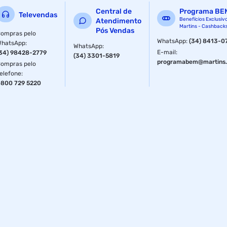
Central de
Programa BE
Televendas
Benefícios Exclusiv
Atendimento
Martins - Cashback
Pós Vendas
ompras pelo
WhatsApp
:
(34) 8413-0
WhatsApp
:
WhatsApp
:
E-mail
:
34) 98428-2779
(34) 3301-5819
programabem@martins.
ompras pelo
elefone
:
800 729 5220