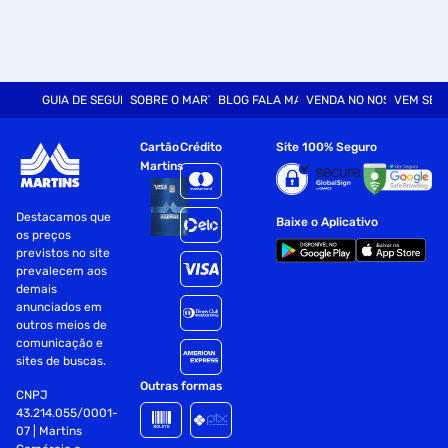
GUIA DE SEGURANÇA
SOBRE O MARTINS
BLOG FALA MART
VENDA NO NOSSO SITE
VEM SER
Cartão
Crédito
Site 100% Seguro
Martins
Destacamos que
Baixe o Aplicativo
os preços
previstos no site
prevalecem aos
demais
anunciados em
outros meios de
comunicação e
sites de buscas.
Outras formas
CNPJ
43.214.055/0001-
07 | Martins